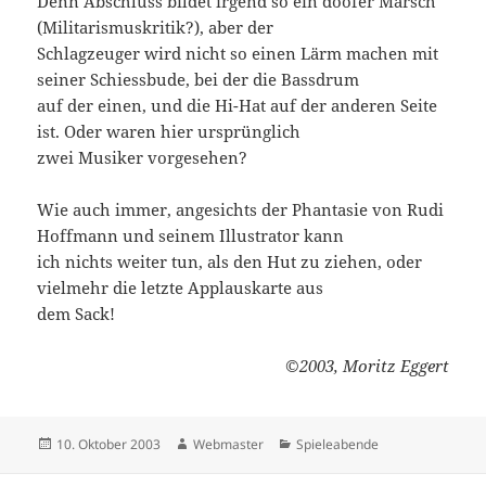
Denn Abschluss bildet irgend so ein doofer Marsch
(Militarismuskritik?), aber der
Schlagzeuger wird nicht so einen Lärm machen mit
seiner Schiessbude, bei der die Bassdrum
auf der einen, und die Hi-Hat auf der anderen Seite
ist. Oder waren hier ursprünglich
zwei Musiker vorgesehen?
Wie auch immer, angesichts der Phantasie von Rudi
Hoffmann und seinem Illustrator kann
ich nichts weiter tun, als den Hut zu ziehen, oder
vielmehr die letzte Applauskarte aus
dem Sack!
©
2003, Moritz Eggert
Veröffentlicht
Autor
Kategorien
10. Oktober 2003
Webmaster
Spieleabende
am