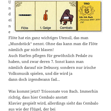
U
n
d
ei
n
e
Flöte hat ein ganz wichtiges Utensil, das man
„Mundstück“ nennt. Ohne das kann man die Flöte
nämlich gar nicht blasen!
Auch Harfen pflegen für gewöhnlich Pedale zu
haben, und zwar deren 7. Sonst kann man
nämlich darauf nie Debussy, sondern nur irische
Volksmusik spielen, und die wird ja
dann doch irgendwann fad…
Was kommt jetzt? Triosonate von Bach. Immerhin
richtig, dass hier Cembalo anstatt
Klavier gespielt wird, allerdings sieht das Cembalo
aus wie der Flügel, der bei