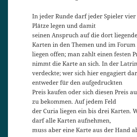
In jeder Runde darf jeder Spieler vie
Plätze legen und damit
seinen Anspruch auf die dort liegend
Karten in den Themen und im Forum
liegen offen; man zahlt einen festen P
nimmt die Karte an sich. In der Latrin
verdeckte; wer sich hier engagiert da
entweder für den aufgedruckten
Preis kaufen oder sich diesen Preis a
zu bekommen. Auf jedem Feld
der Curia liegen ein bis drei Karten. 
darf alle Karten aufnehmen,
muss aber eine Karte aus der Hand a