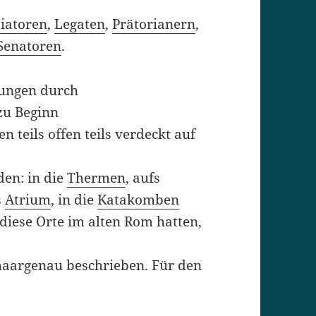
iatoren
,
Legaten
,
Prätorianern
,
Senatoren
.
rungen durch
 zu Beginn
n teils offen teils verdeckt auf
den: in die
Thermen
, aufs
s
Atrium
, in die
Katakomben
diese Orte im alten Rom hatten,
s haargenau beschrieben. Für den