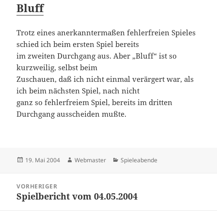
Bluff
Trotz eines anerkanntermaßen fehlerfreien Spieles
schied ich beim ersten Spiel bereits
im zweiten Durchgang aus. Aber „Bluff“ ist so
kurzweilig, selbst beim
Zuschauen, daß ich nicht einmal verärgert war, als
ich beim nächsten Spiel, nach nicht
ganz so fehlerfreiem Spiel, bereits im dritten
Durchgang ausscheiden mußte.
Veröffentlicht
Autor
Kategorien
19. Mai 2004
Webmaster
Spieleabende
am
Beitragsnavigation
VORHERIGER
Spielbericht vom 04.05.2004
Vorheriger
Beitrag: