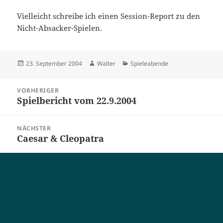
Vielleicht schreibe ich einen Session-Report zu den
Nicht-Absacker-Spielen.
Veröffentlicht
Autor
Kategorien
23. September 2004
Walter
Spieleabende
am
Beitragsnavigation
VORHERIGER
Spielbericht vom 22.9.2004
Vorheriger
Beitrag:
NÄCHSTER
Caesar & Cleopatra
Nächster
Beitrag: