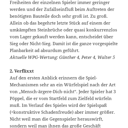
Freiheiten der einzelnen Spieler immer geringer
werden und der Zufallseinfluß beim Auftreten der
benötigten Bauteile doch sehr groß ist. Zu groß.
Allein ob das begehrte letzte Stück auf einem der
umkämpften Steinbrüche oder quasi konkurrenzlos
vom Lager gekauft werden kann, entscheidet über
Sieg oder Nicht-Sieg. Damit ist die ganze vorgespielte
Planbarkeit ad absurdum geführt.
Aktuelle WPG-Wertung: Günther 4, Peter 4, Walter 5
2. Verflixxt
Auf den ersten Anblick erinnern die Spiel-
Mechanismen sehr an ein Würfelspiel nach der Art
von „Mensch-ärgere-Dich-nicht“. Jeder Spieler hat 3
Pöppel, die er vom Startfeld zum Zielfeld würfeln
muß. Im Verlauf des Spieles wird der Spielspaß
(=konstruktive Schadenfreude) aber immer größer.
Nicht weil man die Gegenspieler herauswirft,
sondern weil man ihnen das große Geschäft