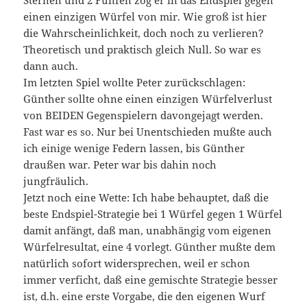
einen einzigen Würfel von mir. Wie groß ist hier
die Wahrscheinlichkeit, doch noch zu verlieren?
Theoretisch und praktisch gleich Null. So war es
dann auch.
Im letzten Spiel wollte Peter zurückschlagen:
Günther sollte ohne einen einzigen Würfelverlust
von BEIDEN Gegenspielern davongejagt werden.
Fast war es so. Nur bei Unentschieden mußte auch
ich einige wenige Federn lassen, bis Günther
draußen war. Peter war bis dahin noch
jungfräulich.
Jetzt noch eine Wette: Ich habe behauptet, daß die
beste Endspiel-Strategie bei 1 Würfel gegen 1 Würfel
damit anfängt, daß man, unabhängig vom eigenen
Würfelresultat, eine 4 vorlegt. Günther mußte dem
natürlich sofort widersprechen, weil er schon
immer verficht, daß eine gemischte Strategie besser
ist, d.h. eine erste Vorgabe, die den eigenen Wurf