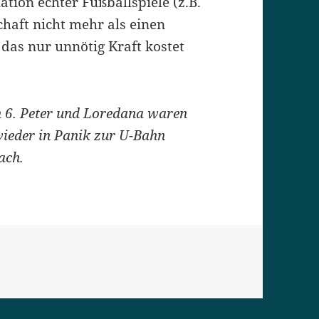
tion echter Fußballspiele (z.B.
haft nicht mehr als einen
 das nur unnötig Kraft kostet
n 6. Peter und Loredana waren
wieder in Panik zur U-Bahn
ach.