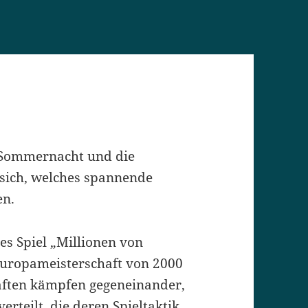
se Sommernacht und die
sich, welches spannende
en.
es Spiel „Millionen von
Europameisterschaft von 2000
aften kämpfen gegeneinander,
verteilt, die deren Spieltaktik