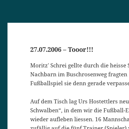
27.07.2006 – Tooor!!!
Moritz' Schrei gellte durch die heis
Nachbarn im Buschrosenweg fragten 
Fußballspiel sie denn gerade verpass
Auf dem Tisch lag Urs Hostettlers neu
Schwalben“, in dem wir die Fußball-
wieder aufleben liessen. 16 Mannsch
zufällig auf die fünf Trainer (Spieler) 