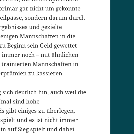
 primär gar nicht um gekonnte
teilpässe, sondern darum durch
rgebnisses und gezielte
jenigen Mannschaften in die
zu Beginn sein Geld gewettet
n immer noch – mit ähnlichen
 trainierten Mannschaften in
nerprämien zu kassieren.
sich deutlich hin, auch weil die
 (mal sind hohe
s gibt einiges zu überlegen,
pielt und es ist nicht immer
in auf Sieg spielt und dabei