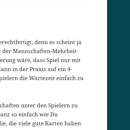
erechtfertigt, denn es scheint ja
mit der Mannschaften-Mehrheit
gerung wäre, dass Spiel nur mit
dann in der Praxis auf ein 4-
Spielern die Wartezeit einfach zu
chaften unter den Spielern zu
 ganz so einfach wie Du
ie, die viele gute Karten haben