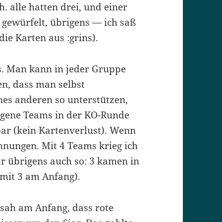
h. alle hatten drei, und einer
l gewürfelt, übrigens — ich saß
die Karten aus :grins).
. Man kann in jeder Gruppe
en, dass man selbst
es anderen so unterstützen,
igene Teams in der KO-Runde
bar (kein Kartenverlust). Wenn
hnungen. Mit 4 Teams krieg ich
r übrigens auch so: 3 kamen in
 mit 3 am Anfang).
sah am Anfang, dass rote