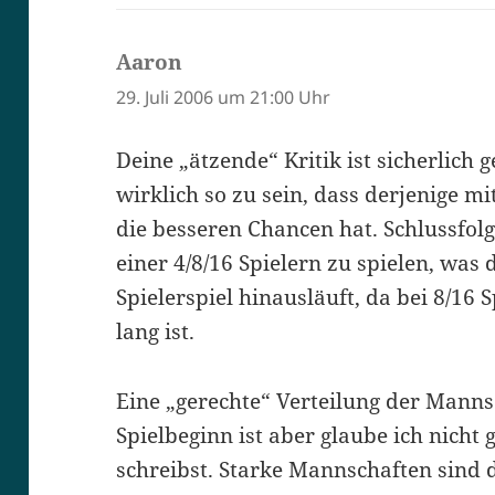
Aaron
sagt:
29. Juli 2006 um 21:00 Uhr
Deine „ätzende“ Kritik ist sicherlich g
wirklich so zu sein, dass derjenige 
die besseren Chancen hat. Schlussfol
einer 4/8/16 Spielern zu spielen, was 
Spielerspiel hinausläuft, da bei 8/16 
lang ist.
Eine „gerechte“ Verteilung der Manns
Spielbeginn ist aber glaube ich nicht
schreibst. Starke Mannschaften sind d