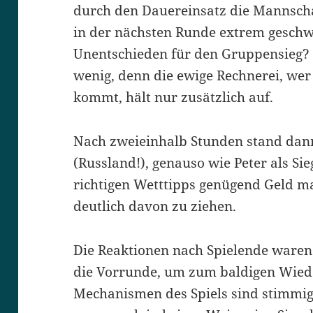
durch den Dauereinsatz die Mannschaft
in der nächsten Runde extrem geschwä
Unentschieden für den Gruppensieg? H
wenig, denn die ewige Rechnerei, wer
kommt, hält nur zusätzlich auf.
Nach zweieinhalb Stunden stand dann
(Russland!), genauso wie Peter als Sie
richtigen Wetttipps genügend Geld m
deutlich davon zu ziehen.
Die Reaktionen nach Spielende waren
die Vorrunde, um zum baldigen Wiede
Mechanismen des Spiels sind stimmig 