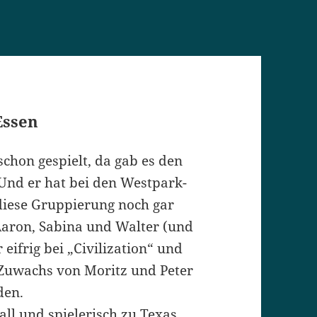
 Essen
schon gespielt, da gab es den
 Und er hat bei den Westpark-
diese Gruppierung noch gar
 Aaron, Sabina und Walter (und
 eifrig bei „Civilization“ und
 Zuwachs von Moritz und Peter
den.
all und spielerisch zu Texas