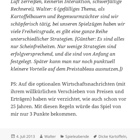
Luft zerreißen, keinerlei Interaktion, schwerfällige
Rechnerei), Walter: 6 (gefälliges Thema, als
Kartoffelbauern und Regenwurmzüchter sind wir
schöpferisch tätig, bei unseren Spielzügen haben wir
viele Freiheitsgrade, es gibt eine ganze Reihe
unterschiedlicher Strategien. [Günther: Es sind alles
nur Scheinfreiheiten. Nur wenige Strategien sind
erfolgversprechend, und die sind von Anfang an
festgelegt. Später kann man nur noch punktuell
kleinere Vorteile auf dem Preistableau ausnutzen.])
PS: Auf die optionalen Wirtschaftsnachrichten (mit
ihrem willkürlichen Verschieben von Preisen und
Erträgen) haben wir verzichtet, wie auch schon vor
25 Jahren. Mit diesen Regeln würde das Spiel von
mir nur 3 Punkte bekommen.
Veröffentlicht
Autor
Kategorien
Schlagwörter
4. Juli 2013
Walter
Spieleabende
Dicke Kartoffeln
,