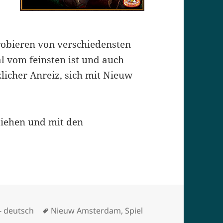
probieren von verschiedensten
al vom feinsten ist und auch
zlicher Anreiz, sich mit Nieuw
ziehen und mit den
orien
Schlagwörter
- deutsch
Nieuw Amsterdam
,
Spiel