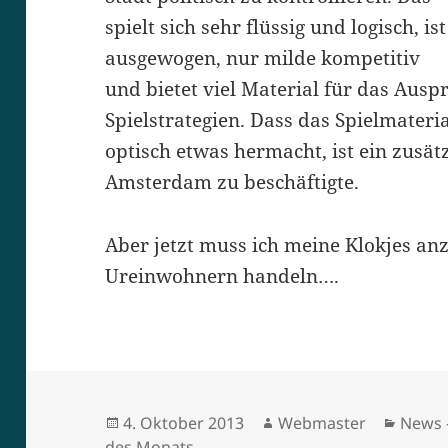
spielt sich sehr flüssig und logisch, ist
ausgewogen, nur milde kompetitiv
und bietet viel Material für das Aus
Spielstrategien. Dass das Spielmateri
optisch etwas hermacht, ist ein zusät
Amsterdam zu beschäftigte.
Aber jetzt muss ich meine Klokjes an
Ureinwohnern handeln….
Veröffentlicht
Autor
Kateg
4. Oktober 2013
Webmaster
News 
am
des Monats