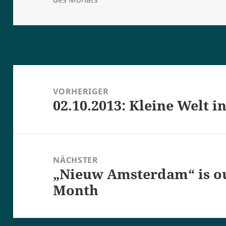
Beitragsnavigation
VORHERIGER
02.10.2013: Kleine Welt 
Vorheriger
Beitrag:
NÄCHSTER
„Nieuw Amsterdam“ is o
Nächster
Month
Beitrag: