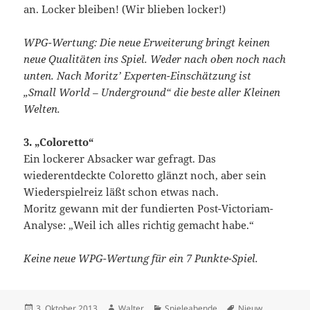
an. Locker bleiben! (Wir blieben locker!)
WPG-Wertung: Die neue Erweiterung bringt keinen
neue Qualitäten ins Spiel. Weder nach oben noch nach
unten. Nach Moritz’ Experten-Einschätzung ist
„Small World – Underground“ die beste aller Kleinen
Welten.
3. „Coloretto“
Ein lockerer Absacker war gefragt. Das
wiederentdeckte Coloretto glänzt noch, aber sein
Wiederspielreiz läßt schon etwas nach.
Moritz gewann mit der fundierten Post-Victoriam-
Analyse: „Weil ich alles richtig gemacht habe.“
Keine neue WPG-Wertung für ein 7 Punkte-Spiel.
Veröffentlicht
Autor
Kategorien
Schlagwörter
3. Oktober 2013
Walter
Spieleabende
Nieuw