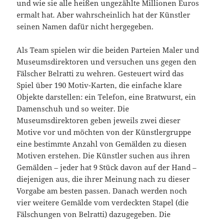
und wie sie alle heißen ungezählte Millionen Euros
ermalt hat. Aber wahrscheinlich hat der Künstler
seinen Namen dafür nicht hergegeben.
Als Team spielen wir die beiden Parteien Maler und
Museumsdirektoren und versuchen uns gegen den
Fälscher Belratti zu wehren. Gesteuert wird das
Spiel über 190 Motiv-Karten, die einfache klare
Objekte darstellen: ein Telefon, eine Bratwurst, ein
Damenschuh und so weiter. Die
Museumsdirektoren geben jeweils zwei dieser
Motive vor und möchten von der Künstlergruppe
eine bestimmte Anzahl von Gemälden zu diesen
Motiven erstehen. Die Künstler suchen aus ihren
Gemälden – jeder hat 9 Stück davon auf der Hand –
diejenigen aus, die ihrer Meinung nach zu dieser
Vorgabe am besten passen. Danach werden noch
vier weitere Gemälde vom verdeckten Stapel (die
Fälschungen von Belratti) dazugegeben. Die