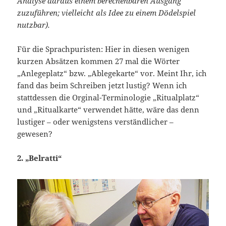
Analyse daraus einem berechenbaren Ausgang
zuzuführen; vielleicht als Idee zu einem Dödelspiel
nutzbar).
Für die Sprachpuristen: Hier in diesen wenigen
kurzen Absätzen kommen 27 mal die Wörter
„Anlegeplatz“ bzw. „Ablegekarte“ vor. Meint Ihr, ich
fand das beim Schreiben jetzt lustig? Wenn ich
stattdessen die Orginal-Terminologie „Ritualplatz“
und „Ritualkarte“ verwendet hätte, wäre das denn
lustiger – oder wenigstens verständlicher –
gewesen?
2. „Belratti“