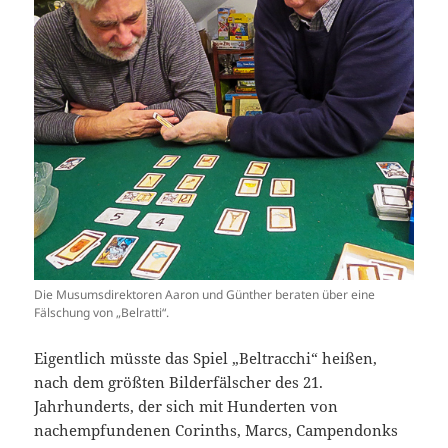
Die Musumsdirektoren Aaron und Günther beraten über eine
Fälschung von „Belratti“.
Eigentlich müsste das Spiel „Beltracchi“ heißen,
nach dem größten Bilderfälscher des 21.
Jahrhunderts, der sich mit Hunderten von
nachempfundenen Corinths, Marcs, Campendonks