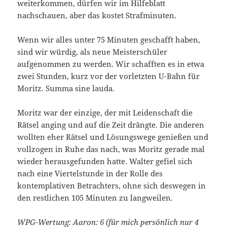
weiterkommen, dürfen wir im Hilfeblatt
nachschauen, aber das kostet Strafminuten.
Wenn wir alles unter 75 Minuten geschafft haben,
sind wir würdig, als neue Meisterschüler
aufgenommen zu werden. Wir schafften es in etwa
zwei Stunden, kurz vor der vorletzten U-Bahn für
Moritz. Summa sine lauda.
Moritz war der einzige, der mit Leidenschaft die
Rätsel anging und auf die Zeit drängte. Die anderen
wollten eher Rätsel und Lösungswege genießen und
vollzogen in Ruhe das nach, was Moritz gerade mal
wieder herausgefunden hatte. Walter gefiel sich
nach eine Viertelstunde in der Rolle des
kontemplativen Betrachters, ohne sich deswegen in
den restlichen 105 Minuten zu langweilen.
WPG-Wertung: Aaron: 6 (für mich persönlich nur 4