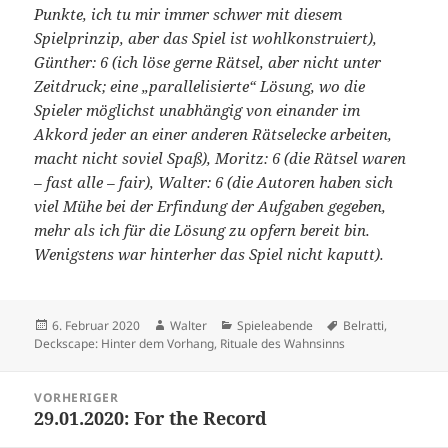
Punkte, ich tu mir immer schwer mit diesem
Spielprinzip, aber das Spiel ist wohlkonstruiert),
Günther: 6 (ich löse gerne Rätsel, aber nicht unter
Zeitdruck; eine „parallelisierte“ Lösung, wo die
Spieler möglichst unabhängig von einander im
Akkord jeder an einer anderen Rätselecke arbeiten,
macht nicht soviel Spaß), Moritz: 6 (die Rätsel waren
– fast alle – fair), Walter: 6 (die Autoren haben sich
viel Mühe bei der Erfindung der Aufgaben gegeben,
mehr als ich für die Lösung zu opfern bereit bin.
Wenigstens war hinterher das Spiel nicht kaputt).
Veröffentlicht
Autor
Kategorien
Schlagwörter
6. Februar 2020
Walter
Spieleabende
Belratti
,
am
Deckscape: Hinter dem Vorhang
,
Rituale des Wahnsinns
Beitragsnavigation
VORHERIGER
29.01.2020: For the Record
Vorheriger
Beitrag: