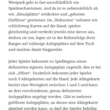
Westpark geht es fast ausschließlich um
Spielmechanismen, und da ist es nebensächlich ob
wir „Ritualplätze“ entdecken und „geheime
Einflüsse“ gewinnen: Im „Wahnsinn“ nehmen wir
schlichtweg Karten auf die Hand, spielen
gleichzeitig und verdeckt jeweils eine davon aus,
drehen sie um, legen sie in der Reihenfolge ihrer
Ranges auf zulässige Anlegeplätze auf dem Tisch
und machen damit Siegpunkte.
Jeder Spieler bekommt zu Spielbeginn einen
definierten eigenen Anlegeplatz zugeteilt, den er bei
sich „öffnet“. Zusätzlich bekommt jeder Spieler
noch 9 Ablegekarten auf die Hand. Jede Ablegekarte
besitzt eine Wertigkeit zwischen 1 und 5 und kann
an drei verschiedenen, genau definierten
Anlegeplätze angelegt werden. Gibt es mehrere
geöffnete Anlegeplätze, an denen eine Ablegekarte
abgelegt werden kann, so darf der Spieler beliebig