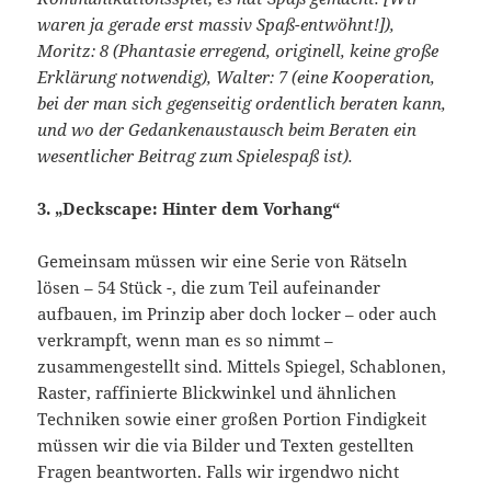
waren ja gerade erst massiv Spaß-entwöhnt!]),
Moritz: 8 (Phantasie erregend, originell, keine große
Erklärung notwendig), Walter: 7 (eine Kooperation,
bei der man sich gegenseitig ordentlich beraten kann,
und wo der Gedankenaustausch beim Beraten ein
wesentlicher Beitrag zum Spielespaß ist).
3. „Deckscape: Hinter dem Vorhang“
Gemeinsam müssen wir eine Serie von Rätseln
lösen – 54 Stück -, die zum Teil aufeinander
aufbauen, im Prinzip aber doch locker – oder auch
verkrampft, wenn man es so nimmt –
zusammengestellt sind. Mittels Spiegel, Schablonen,
Raster, raffinierte Blickwinkel und ähnlichen
Techniken sowie einer großen Portion Findigkeit
müssen wir die via Bilder und Texten gestellten
Fragen beantworten. Falls wir irgendwo nicht