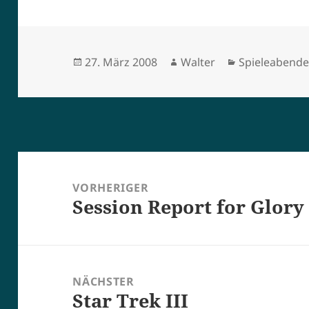
Veröffentlicht
Autor
Kategorien
27. März 2008
Walter
Spieleabend
am
Beitragsnavigation
VORHERIGER
Session Report for Glory 
Vorheriger
Beitrag:
NÄCHSTER
Star Trek III
Nächster