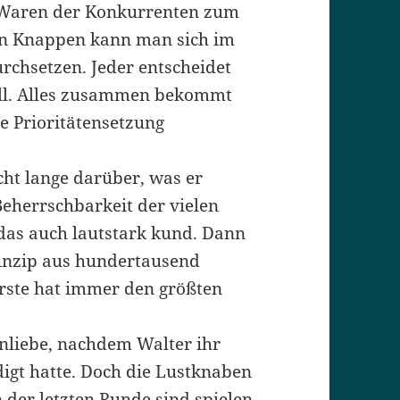
 Waren der Konkurrenten zum
en Knappen kann man sich im
rchsetzen. Jeder entscheidet
will. Alles zusammen bekommt
ge Prioritätensetzung
cht lange darüber, was er
-Beherrschbarkeit der vielen
das auch lautstark kund. Dann
rinzip aus hundertausend
erste hat immer den größten
enliebe, nachdem Walter ihr
igt hatte. Doch die Lustknaben
 der letzten Runde sind spielen