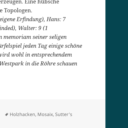
erzeugen. Eine hübsche
e Topologen.
 eigene Erfindung), Hans: 7
inded), Walter: 9 (1
in memoriam seiner seligen
rfelspiel jeden Tag einige schöne
 wird wohl in entsprechendem
 Westpark in die Röhre schauen
Schlagwörter
e
Holzhacken
,
Mosaix
,
Sutter's