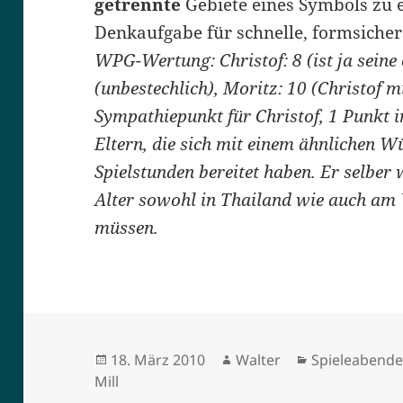
getrennte
Gebiete eines Symbols zu 
Denkaufgabe für schnelle, formsicher
WPG-Wertung: Christof: 8 (ist ja seine
(unbestechlich), Moritz: 10 (Christof m
Sympathiepunkt für Christof, 1 Punkt 
Eltern, die sich mit einem ähnlichen Wü
Spielstunden bereitet haben. Er selber
Alter sowohl in Thailand wie auch am
müssen.
Veröffentlicht
Autor
Kategorien
18. März 2010
Walter
Spieleabend
am
Mill