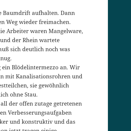
re Baumdrift aufhalten. Dann
den Weg wieder freimachen.
die Arbeiter waren Mangelware,
t und der Rhein wartete
 muß sich deutlich noch was
enug.
g ein Blödelintermezzo an. Wir
en mit Kanalisationsrohren und
tteilchen, sie gewöhnlich
ch ohne Stau.
 all der offen zutage getretenen
gen Verbesserungsaufgaben
cker und konstruktiv und das
n jetzt tragen einige