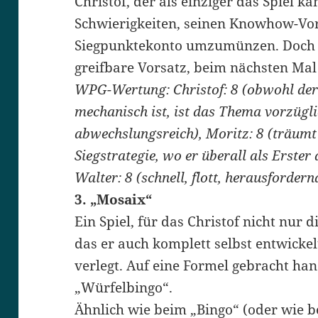
Christof, der als einziger das Spiel ka
Schwierigkeiten, seinen Knowhow-Vor
Siegpunktekonto umzumünzen. Doch a
greifbare Vorsatz, beim nächsten Mal
WPG-Wertung: Christof: 8 (obwohl der 
mechanisch ist, ist das Thema vorzügli
abwechslungsreich), Moritz: 8 (träumt
Siegstrategie, wo er überall als Erster
Walter: 8 (schnell, flott, herausfordern
3. „Mosaix“
Ein Spiel, für das Christof nicht nur 
das er auch komplett selbst entwickel
verlegt. Auf eine Formel gebracht han
„Würfelbingo“.
Ähnlich wie beim „Bingo“ (oder wie b