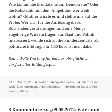
Wie kommt die Erotikdame zur Demokratie? Oder
die Koks-Edith mit dem Ampelidiot wer weiß
wohin? Günther wußte es und stellte uns auf die
Probe. Wer sich für die Auflösung dieser
Buchstabenverdrehungen und eine Menge
zugehörige Wissensfragen aus Staat und Politik
interessiert, wende sich an die Bundeszentrale für
politische Bildung. Für 1,50 Euro ist man dabei.
Keine WPG-Wertung für ein nur oberflächlich
vorgestelltes Bildungsspiel.
Veröffentlicht
Autor
Kategorien
Schlagwörter
10. Mai 2012
Walter
Spieleabende
Die Tore der
am
Welt - Das Kartenspiel
,
Handelsfürsten - Herren der Meere
,
Irre
genug
,
Village
5 Kommentare zu „09.05.2012: Väter und