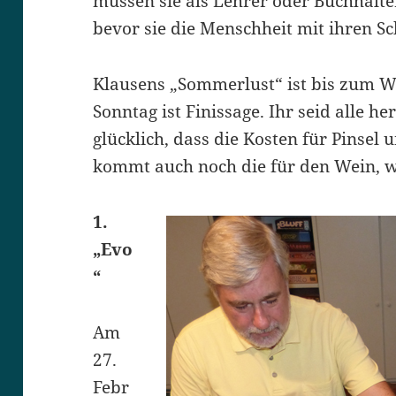
müssen sie als Lehrer oder Buchhalte
bevor sie die Menschheit mit ihren S
Klausens „Sommerlust“ ist bis zum 
Sonntag ist Finissage. Ihr seid alle he
glücklich, dass die Kosten für Pinsel
kommt auch noch die für den Wein, 
1.
„Evo
“
Am
27.
Febr