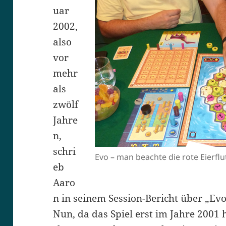
uar
2002,
also
vor
mehr
als
zwölf
Jahre
n,
schri
Evo – man beachte die rote Eierflu
eb
Aaro
n in seinem Session-Bericht über „Ev
Nun, da das Spiel erst im Jahre 2001