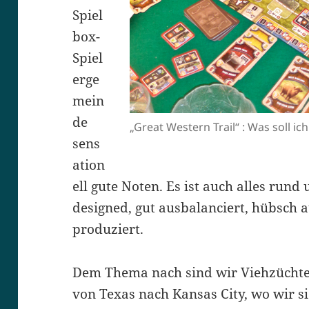
Spiel
box-
Spiel
erge
mein
de
„Great Western Trail“ : Was soll ich
sens
ation
ell gute Noten. Es ist auch alles rund
designed, gut ausbalanciert, hübsch a
produziert.
Dem Thema nach sind wir Viehzüchte
von Texas nach Kansas City, wo wir s