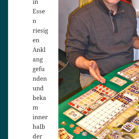
in
Esse
n
riesig
en
Ankl
ang
gefu
nden
und
beka
m
inner
halb
der