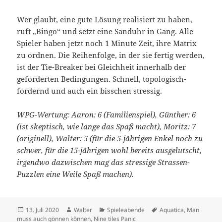
Wer glaubt, eine gute Lösung realisiert zu haben,
ruft „Bingo“ und setzt eine Sanduhr in Gang. Alle
Spieler haben jetzt noch 1 Minute Zeit, ihre Matrix
zu ordnen. Die Reihenfolge, in der sie fertig werden,
ist der Tie-Breaker bei Gleichheit innerhalb der
geforderten Bedingungen. Schnell, topologisch-
fordernd und auch ein bisschen stressig.
WPG-Wertung: Aaron: 6 (Familienspiel), Günther: 6
(ist skeptisch, wie lange das Spaß macht), Moritz: 7
(originell), Walter: 5 (für die 5-jährigen Enkel noch zu
schwer, für die 15-jährigen wohl bereits ausgelutscht,
irgendwo dazwischen mag das stressige Strassen-
Puzzlen eine Weile Spaß machen).
Veröffentlicht
Autor
Kategorien
Schlagwörter
13. Juli 2020
Walter
Spieleabende
Aquatica
,
Man
am
muss auch gönnen können
,
Nine tiles Panic