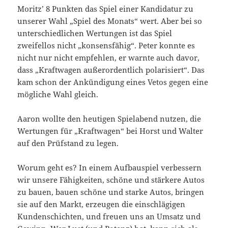
Moritz’ 8 Punkten das Spiel einer Kandidatur zu
unserer Wahl „Spiel des Monats“ wert. Aber bei so
unterschiedlichen Wertungen ist das Spiel
zweifellos nicht „konsensfähig“. Peter konnte es
nicht nur nicht empfehlen, er warnte auch davor,
dass „Kraftwagen außerordentlich polarisiert“. Das
kam schon der Ankündigung eines Vetos gegen eine
mögliche Wahl gleich.
Aaron wollte den heutigen Spielabend nutzen, die
Wertungen für „Kraftwagen“ bei Horst und Walter
auf den Prüfstand zu legen.
Worum geht es? In einem Aufbauspiel verbessern
wir unsere Fähigkeiten, schöne und stärkere Autos
zu bauen, bauen schöne und starke Autos, bringen
sie auf den Markt, erzeugen die einschlägigen
Kundenschichten, und freuen uns an Umsatz und