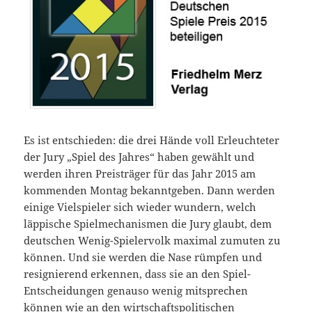
Es ist entschieden: die drei Hände voll Erleuchteter
der Jury „Spiel des Jahres“ haben gewählt und
werden ihren Preisträger für das Jahr 2015 am
kommenden Montag bekanntgeben. Dann werden
einige Vielspieler sich wieder wundern, welch
läppische Spielmechanismen die Jury glaubt, dem
deutschen Wenig-Spielervolk maximal zumuten zu
können. Und sie werden die Nase rümpfen und
resignierend erkennen, dass sie an den Spiel-
Entscheidungen genauso wenig mitsprechen
können wie an den wirtschaftspolitischen