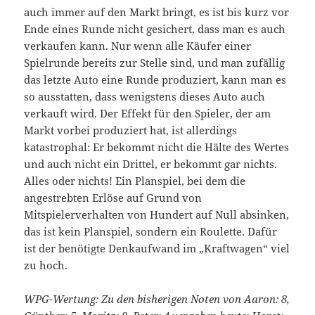
auch immer auf den Markt bringt, es ist bis kurz vor
Ende eines Runde nicht gesichert, dass man es auch
verkaufen kann. Nur wenn alle Käufer einer
Spielrunde bereits zur Stelle sind, und man zufällig
das letzte Auto eine Runde produziert, kann man es
so ausstatten, dass wenigstens dieses Auto auch
verkauft wird. Der Effekt für den Spieler, der am
Markt vorbei produziert hat, ist allerdings
katastrophal: Er bekommt nicht die Hälte des Wertes
und auch nicht ein Drittel, er bekommt gar nichts.
Alles oder nichts! Ein Planspiel, bei dem die
angestrebten Erlöse auf Grund von
Mitspielerverhalten von Hundert auf Null absinken,
das ist kein Planspiel, sondern ein Roulette. Dafür
ist der benötigte Denkaufwand im „Kraftwagen“ viel
zu hoch.
WPG-Wertung: Zu den bisherigen Noten von Aaron: 8,