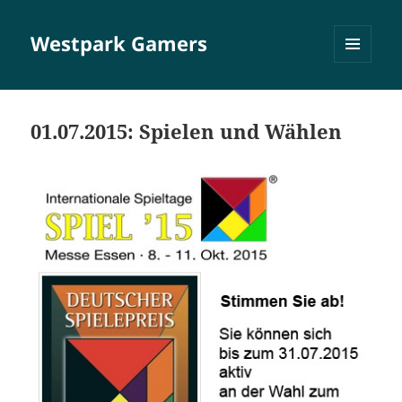
Westpark Gamers
MENÜ
UND
WIDGETS
01.07.2015: Spielen und Wählen