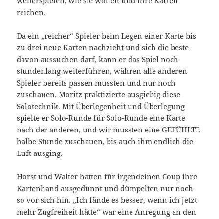
weiterspielen, wie sie wollen und ihre Karten
reichen.
Da ein „reicher“ Spieler beim Legen einer Karte bis
zu drei neue Karten nachzieht und sich die beste
davon aussuchen darf, kann er das Spiel noch
stundenlang weiterführen, währen alle anderen
Spieler bereits passen mussten und nur noch
zuschauen. Moritz praktizierte ausgiebig diese
Solotechnik. Mit Überlegenheit und Überlegung
spielte er Solo-Runde für Solo-Runde eine Karte
nach der anderen, und wir mussten eine GEFÜHLTE
halbe Stunde zuschauen, bis auch ihm endlich die
Luft ausging.
Horst und Walter hatten für irgendeinen Coup ihre
Kartenhand ausgedünnt und dümpelten nur noch
so vor sich hin. „Ich fände es besser, wenn ich jetzt
mehr Zugfreiheit hätte“ war eine Anregung an den